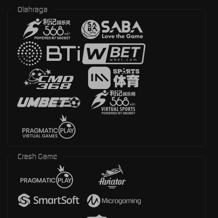
Olahraga
Crash Game