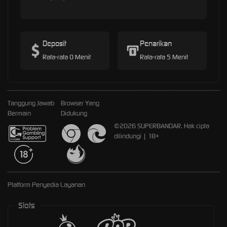
Deposit
Penarikan
Rata-rata 0 Menit
Rata-rata 5 Menit
Tanggung Jawab
Browser Yang
Bermain
Didukung
©2026 SUPERBANDAR. Hak cipta
dilindungi | 18+
Platform Penyedia Layanan
Slots