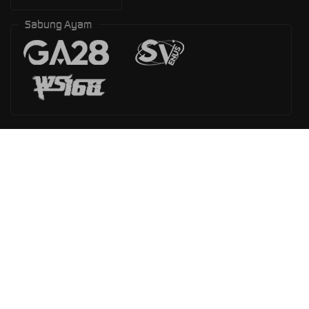
Sabung Ayam