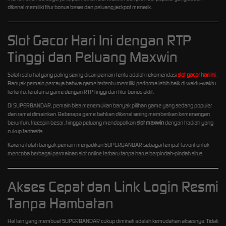
dikenal memiliki fitur bonus besar dan peluang jackpot menarik.
Slot Gacor Hari Ini dengan RTP
Tinggi dan Peluang Maxwin
Salah satu hal yang paling sering dicari pemain tentu adalah rekomendasi
slot gacor hari ini
.
Banyak pemain percaya bahwa game tertentu memiliki performa lebih baik di waktu-waktu
tertentu, terutama game dengan RTP tinggi dan fitur bonus aktif.
Di SUPERBANDAR, pemain bisa menemukan banyak pilihan game yang sedang populer
dan ramai dimainkan. Beberapa game bahkan dikenal sering memberikan kemenangan
beruntun, freespin besar, hingga peluang mendapatkan
slot maxwin
dengan hadiah yang
cukup fantastis.
Karena itulah banyak pemain menjadikan SUPERBANDAR sebagai tempat favorit untuk
mencoba berbagai permainan slot online terbaru tanpa harus berpindah-pindah situs.
Akses Cepat dan Link Login Resmi
Tanpa Hambatan
Hal lain yang membuat SUPERBANDAR cukup diminati adalah kemudahan aksesnya. Tidak