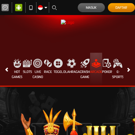
MASUK
DAFTAR
HOT
SLOTS
LIVE
RACE
TOGEL
OLAHRAGA
CRASH
ARCADE
POKER
E-
SABUN
GAMES
CASINO
GAME
SPORTS
AYAM