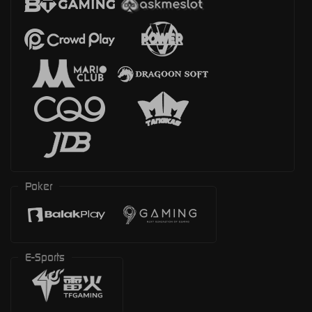
Poker
E-Sports