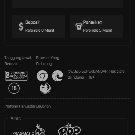
Deposit
Penarikan
Rata-rata 0 Menit
Rata-rata 5 Menit
Tanggung Jawab
Browser Yang
Bermain
Didukung
©2026 SUPERBANDAR. Hak cipta
dilindungi | 18+
Platform Penyedia Layanan
Slots