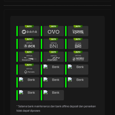
* Selama bank maintenance dan bank offline deposit dan penarikan
tidak dapat diproses