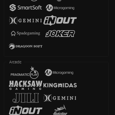
Arcade