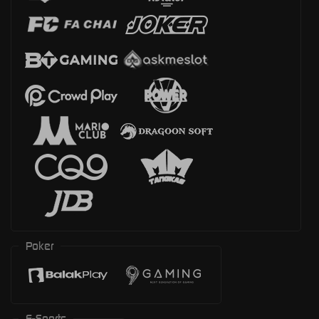
Poker
E-Sports