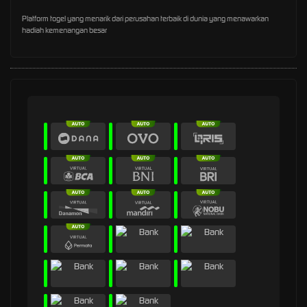
Platform togel yang menarik dari perusahan terbaik di dunia yang menawarkan
hadiah kemenangan besar