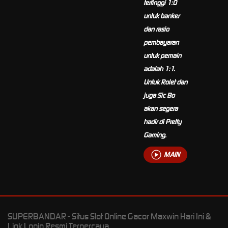
tertinggi 1:0
untuk banker
dan rasio
pembayaran
untuk pemain
adalah 1:1.
Untuk Rolet dan
juga Sic Bo
akan segera
hadir di Pretty
Gaming.
MAIN
SUPERBANDAR - Situs Slot Online Gacor Maxwin Hari Ini &
Link Login Resmi Terpercaya