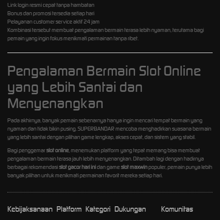
Link login resmi cepat tanpa hambatan
Bonus dan promosi tersedia setiap hari
Pelayanan customer service aktif 24 jam
Kombinasi tersebut membuat pengalaman bermain terasa lebih nyaman, terutama bagi
pemain yang ingin fokus menikmati permainan tanpa ribet.
Pengalaman Bermain Slot Online
yang Lebih Santai dan
Menyenangkan
Pada akhirnya, banyak pemain sebenarnya hanya ingin mencari tempat bermain yang
nyaman dan tidak bikin pusing. SUPERBANDAR mencoba menghadirkan suasana bermain
yang lebih santai dengan pilihan game lengkap, akses cepat, dan sistem yang stabil.
Bagi penggemar
slot online
, menemukan platform yang tepat memang bisa membuat
pengalaman bermain terasa jauh lebih menyenangkan. Ditambah lagi dengan hadirnya
berbagai rekomendasi
slot gacor hari ini
dan game
slot maxwin
populer, pemain punya lebih
banyak pilihan untuk menikmati permainan favorit mereka setiap hari.
Kebijaksanaan
Platform
Kategori
Dukungan
Komunitas