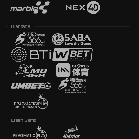
Olahraga
Crash Game