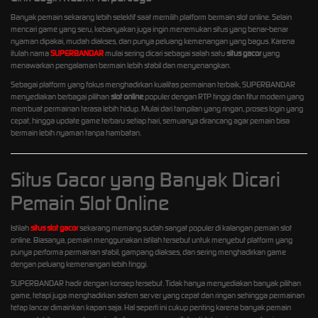
Banyak pemain sekarang lebih selektif saat memilih platform bermain slot online. Selain
mencari game yang seru, kebanyakan juga ingin menemukan situs yang benar-benar
nyaman dipakai, mudah diakses, dan punya peluang kemenangan yang bagus. Karena
itulah nama
SUPERBANDAR
mulai sering dicari sebagai salah satu
situs gacor
yang
menawarkan pengalaman bermain lebih stabil dan menyenangkan.
Sebagai platform yang fokus menghadirkan kualitas permainan terbaik, SUPERBANDAR
menyediakan berbagai pilihan
slot online
populer dengan RTP tinggi dan fitur modern yang
membuat permainan terasa lebih hidup. Mulai dari tampilan yang ringan, proses login yang
cepat, hingga update game terbaru setiap hari, semuanya dirancang agar pemain bisa
bermain lebih nyaman tanpa hambatan.
Situs Gacor yang Banyak Dicari
Pemain Slot Online
Istilah
situs slot gacor
sekarang memang sudah sangat populer di kalangan pemain slot
online. Biasanya, pemain menggunakan istilah tersebut untuk menyebut platform yang
punya performa permainan stabil, gampang diakses, dan sering menghadirkan game
dengan peluang kemenangan lebih tinggi.
SUPERBANDAR hadir dengan konsep tersebut. Tidak hanya menyediakan banyak pilihan
game, tetapi juga menghadirkan sistem server yang cepat dan ringan sehingga permainan
tetap lancar dimainkan kapan saja. Hal seperti ini cukup penting karena banyak pemain