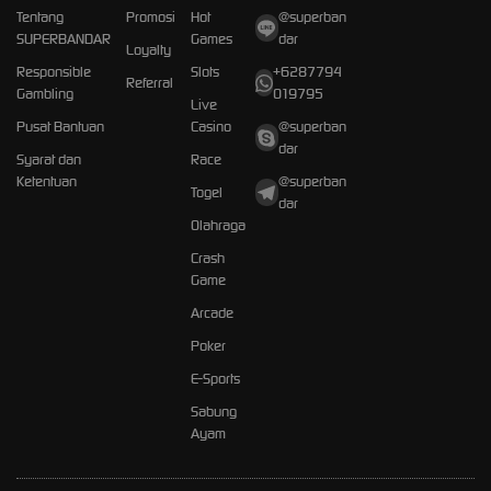
Tentang
Promosi
Hot
@superban
SUPERBANDAR
Games
dar
Loyalty
Responsible
Slots
+6287794
Referral
Gambling
019795
Live
Pusat Bantuan
Casino
@superban
dar
Syarat dan
Race
Ketentuan
@superban
Togel
dar
Olahraga
Crash
Game
Arcade
Poker
E-Sports
Sabung
Ayam