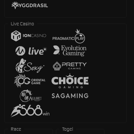
Live Casino
Race
Togel