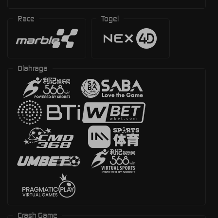
Race
Togel
Olahraga
Crash Game