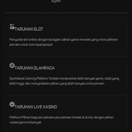
Ayam
TARUHAN SLOT
Penyedia slot online dengan beragam pilihan game menarik yang memudahkan
pemain untuk mencapai jackpot
TARUHAN OLAHRAGA
Sportsbook Gaming Platform Terbaik menawarkan lebih banyak game, odds yang
lebih tinggi, dan menyediakan pilihan yang lebih banyak untuk pemain.
TARUHAN LIVE KASINO
Platform Pilihan bagi perusahaan-perusahaan terbaik di dunia, dengan pilihan
variasi game terbanyak