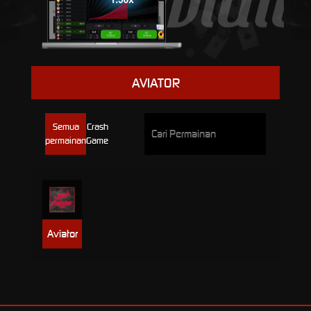
AVIATOR
Semua
Crash
permainan
Game
Aviator