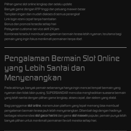
Pilihan game slot online lengkap dan selalu update
Banyak game dengan RTP tinggi dan peluang maxwin besar
Tampilan ringan dan mudah diakses di semua perangkat
Link login resmi cepat tanpa hambatan
Bonus dan promosi tersedia setiap hari
Pelayanan customer service aktif 24 jam
Kombinasi tersebut membuat pengalaman bermain terasa lebih nyaman, terutama bagi
pemain yang ingin fokus menikmati permainan tanpa ribet.
Pengalaman Bermain Slot Online
yang Lebih Santai dan
Menyenangkan
Pada akhirnya, banyak pemain sebenarnya hanya ingin mencari tempat bermain yang
nyaman dan tidak bikin pusing. SUPERBANDAR mencoba menghadirkan suasana bermain
yang lebih santai dengan pilihan game lengkap, akses cepat, dan sistem yang stabil.
Bagi penggemar
slot online
, menemukan platform yang tepat memang bisa membuat
pengalaman bermain terasa jauh lebih menyenangkan. Ditambah lagi dengan hadirnya
berbagai rekomendasi
slot gacor hari ini
dan game
slot maxwin
populer, pemain punya lebih
banyak pilihan untuk menikmati permainan favorit mereka setiap hari.