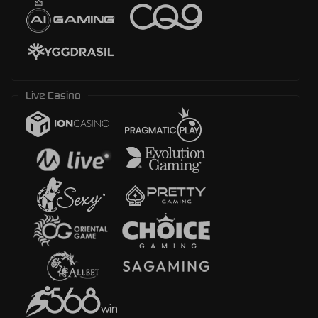
Live Casino