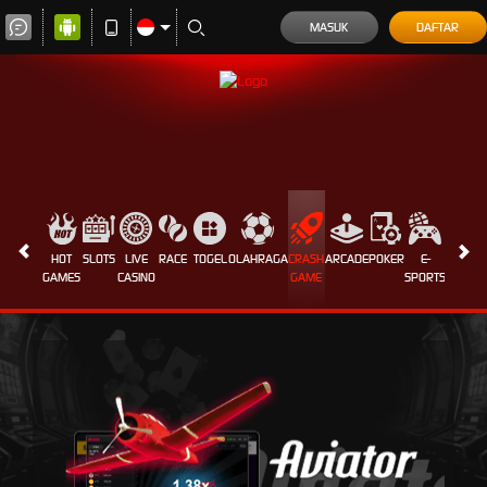
MASUK
DAFTAR
HOT
SLOTS
LIVE
RACE
TOGEL
OLAHRAGA
CRASH
ARCADE
POKER
E-
SABUN
GAMES
CASINO
GAME
SPORTS
AYAM