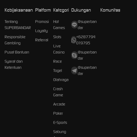
Kebijaksanaan
Platform
Kategori
Dukungan
Komunitas
Tentang
Promosi
Hot
@superban
SUPERBANDAR
Games
dar
Loyalty
Responsible
Slots
+6287794
Referral
Gambling
019795
Live
Pusat Bantuan
Casino
@superban
dar
Syarat dan
Race
Ketentuan
@superban
Togel
dar
Olahraga
Crash
Game
Arcade
Poker
E-Sports
Sabung