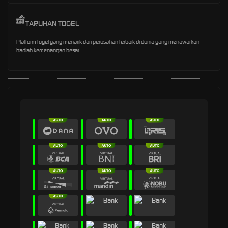
TARUHAN TOGEL
Platform togel yang menarik dari perusahan terbaik di dunia yang menawarkan
hadiah kemenangan besar