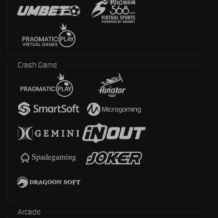
Crash Game
Arcade