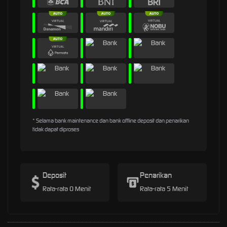
* Selama bank maintenance dan bank offline deposit dan penarikan
tidak dapat diproses
Deposit
Penarikan
Rata-rata 0 Menit
Rata-rata 5 Menit