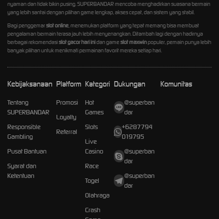
nyaman dan tidak bikin pusing. SUPERBANDAR mencoba menghadirkan suasana bermain
yang lebih santai dengan pilihan game lengkap, akses cepat, dan sistem yang stabil.
Bagi penggemar
slot online
, menemukan platform yang tepat memang bisa membuat
pengalaman bermain terasa jauh lebih menyenangkan. Ditambah lagi dengan hadirnya
berbagai rekomendasi
slot gacor hari ini
dan game
slot maxwin
populer, pemain punya lebih
banyak pilihan untuk menikmati permainan favorit mereka setiap hari.
Kebijaksanaan
Platform
Kategori
Dukungan
Komunitas
Tentang
Promosi
Hot
@superban
SUPERBANDAR
Games
dar
Loyalty
Responsible
Slots
+6287794
Referral
Gambling
019795
Live
Pusat Bantuan
Casino
@superban
dar
Syarat dan
Race
Ketentuan
@superban
Togel
dar
Olahraga
Crash