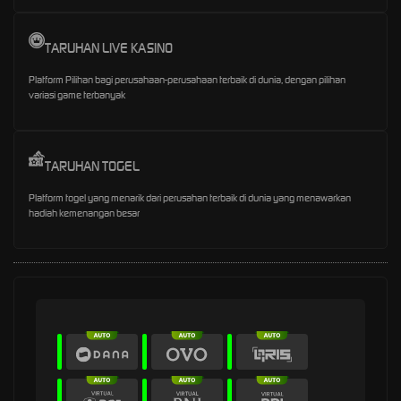
TARUHAN LIVE KASINO
Platform Pilihan bagi perusahaan-perusahaan terbaik di dunia, dengan pilihan
variasi game terbanyak
TARUHAN TOGEL
Platform togel yang menarik dari perusahan terbaik di dunia yang menawarkan
hadiah kemenangan besar