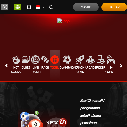
MASUK
DAFTAR
HOT
SLOTS
LIVE
RACE
TOGEL
OLAHRAGA
CRASH
ARCADE
POKER
E-
SABUN
GAMES
CASINO
GAME
SPORTS
AYAM
Nex4D memiliki
pengalaman
terbaik dalam
permainan