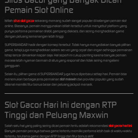
Pemain Slot Online
Istilah
situs slot gacor
sekarang memang sudah sangat populer di kalangan pemain slot
online. Biasanya, pemain menggunakan istilah tersebut untuk menyebut platform yang
punya performa permainan stabil, gampang diakses, dan sering menghadirkan game
dengan peluang kemenangan lebih tinggi.
SUPERBANDAR hadir dengan konsep tersebut. Tidak hanya menyediakan banyak pilihan
game, tetapi juga menghadirkan sistem server yang cepat dan ringan sehingga permainan
tetap lancar dimainkan kapan saja. Hal seperti ini cukup penting karena banyak pemain
merasa lebih nyaman bermain di situs yang responsif dan tidak sering mengalami
gangguan.
Selain itu, pilihan game di SUPERBANDAR juga terus diperbarui setiap hari. Pemain bisa
menemukan berbagai jenis permainan
slot maxwin
dari provider populer yang sudah
dikenal memiliki fitur bonus besar dan peluang jackpot menarik.
Slot Gacor Hari Ini dengan RTP
Tinggi dan Peluang Maxwin
Salah satu hal yang paling sering dicari pemain tentu adalah rekomendasi
slot gacor hari ini
.
Banyak pemain percaya bahwa game tertentu memiliki performa lebih baik di waktu-waktu
tertentu, terutama game dengan RTP tinggi dan fitur bonus aktif.