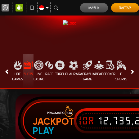
MASUK
DAFTAR
HOT
SLOTS
LIVE
RACE
TOGEL
OLAHRAGA
CRASH
ARCADE
POKER
E-
SABUN
GAMES
CASINO
GAME
SPORTS
AYAM
IDR
12,735,
JACKPOT
PLAY