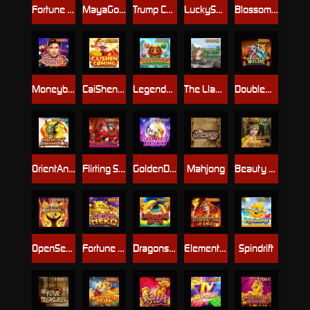
Fortune Treasure
MayaGoldCrazy
Trump Card
LuckySeven
Blossom of Wealth
Moneybags Man 2
CaiShen Coming
Legendary5
The Llama Adventure
DoubleWilds
OrientAnimals
Flirting Scholar Tang
GoldenDisco
Mahjong
Beauty And The Kingdom
OpenSesameII
Fortune Neko
DragonsGate
Elemental Link Fire
Spindrift