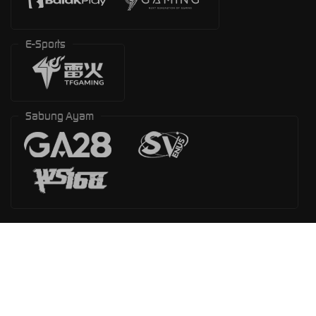
E-Sports
Sabung Ayam