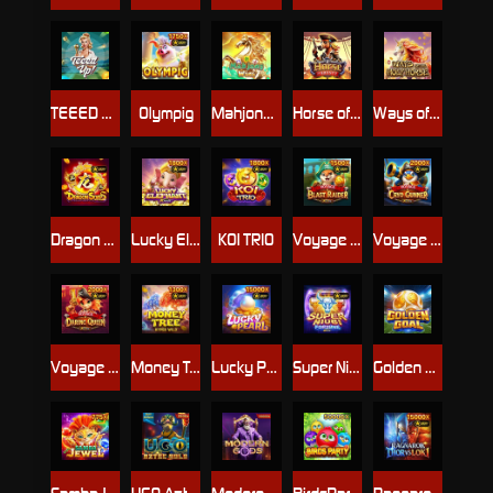
TEEED UP!
Olympig
Mahjong Wins
Horse of Bounty
Ways of the Holy Horse
Dragon Soar
Lucky Elephant X-Huge
KOI TRIO
Voyage of Blast Raider X-Lock
Voyage of Cryo Gunner X-Lock
Voyage of Daring Queen X-Lock
Money Tree - Hyper Wild
Lucky Pearl
Super Niubi Fortune X-Huge
Golden Goal