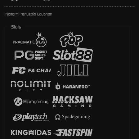
Platform Penyedia Layanan
Slots