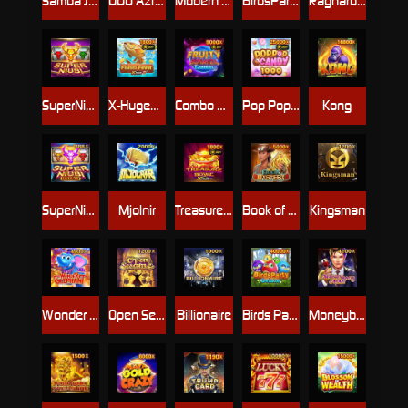
Samba Jewel
UGO Aztec Gold
Modern Gods
BirdsParty
Ragnarok : Thor VS Loki
SuperNiubi
X-Huge_Fishin' Fever X-Huge
Combo Fruity Bonanza Combo
Pop Pop Candy 1000
Kong
SuperNiubiDeluxe
Mjolnir
TreasureBowl
Book of Mystery
Kingsman
Wonder Elephant
Open Sesame
Billionaire
Birds Party Deluxe
Moneybags Man