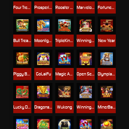
Four Treasures
Prosperity Tiger
Rooster In Love
MarvelousIV
FortuneHorse
Bull Treasure
Moonlight Treasure
TripleKingKong
Winning Mask II
New Year
Piggy Bank
GoLaiFu
Magic Ace
Open Sesame Mega
Olympian Temple
Lucky Dragons
DragonsWorld
Wukong
Winning Mask
MinerBabe