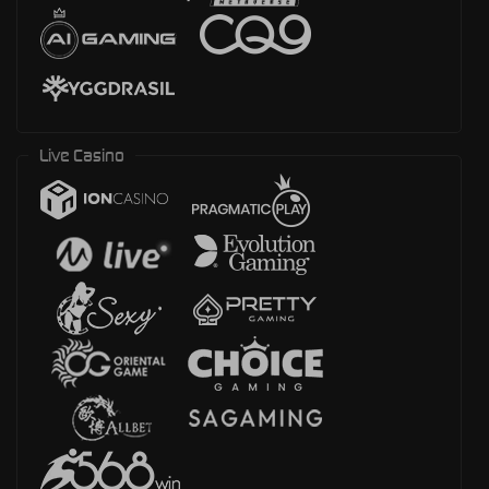
Live Casino