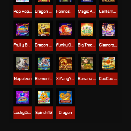
Pop Pop Candy
Dragon Soar - Hyper Wild
Formosa Bear
Magic Ace WILD LOCK
LanternWealth
Fruity Bonanza
Dragon Warrior
FunkyKingKong
Big Three Dragons
Glamorous Girl
Napoleon
Elemental Link Water
XiYangYang
Banana Saga
CooCoo Farm
LuckyDiamond
Spindrift2
Dragon