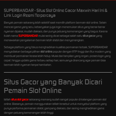
SUPERBANDAR - Situs Slot Online Gacor Maxwin Hari Ini &
Link Login Resmi Terpercaya
Banyak pemain sekarang lebih selektif saat memilih platform bermain slot online. Selain
mencari game yang seru, kebanyakan juga ingin menemukan situs yang benar-benar
nyaman dipakai, mudah diakses, dan punya peluang kemenangan yang bagus. Karena
itulah nama
SUPERBANDAR
mulai sering dicari sebagai salah satu
situs gacor
yang
menawarkan pengalaman bermain lebih stabil dan menyenangkan.
Sebagai platform yang fokus menghadirkan kualitas permainan terbaik, SUPERBANDAR
menyediakan berbagai pilihan
slot online
populer dengan RTP tinggi dan fitur modern yang
membuat permainan terasa lebih hidup. Mulai dari tampilan yang ringan, proses login yang
cepat, hingga update game terbaru setiap hari, semuanya dirancang agar pemain bisa
bermain lebih nyaman tanpa hambatan.
Situs Gacor yang Banyak Dicari
Pemain Slot Online
Istilah
situs slot gacor
sekarang memang sudah sangat populer di kalangan pemain slot
online. Biasanya, pemain menggunakan istilah tersebut untuk menyebut platform yang
punya performa permainan stabil, gampang diakses, dan sering menghadirkan game
dengan peluang kemenangan lebih tinggi.