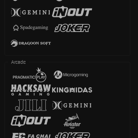
Arcade