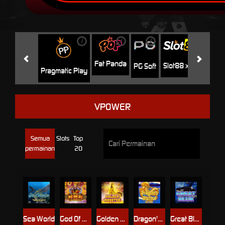
i
i
i
i
i
Facha
Fat Panda
Slot88 x PP
PG Soft
Pragmatic Play
VPOWER
Semua
Slots
Top
permainan
20
Sea World
God Of Wealth
Golden Rooster
Dragon's Riches
Great Blue