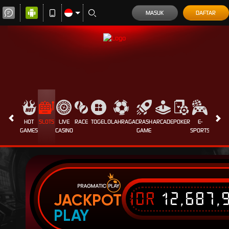
MASUK
DAFTAR
HOT
SLOTS
LIVE
RACE
TOGEL
OLAHRAGA
CRASH
ARCADE
POKER
E-
SABUN
GAMES
CASINO
GAME
SPORTS
AYAM
IDR
12,687,
JACKPOT
PLAY