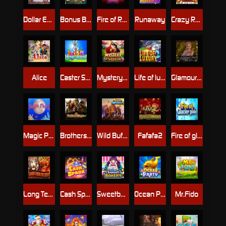
Dollar Eagle
Bonus Bears
Fire of Rue Royale
Runaway
Crazy Restaurant
Alice
Caster Surprise
Mystery Of The Orient
Life of luxury II
Glamourous World
Magic Pearl
Brothers Kingdom
Wild Buffalo
Fafafa2
Fire of glacier gold
Long Teng Hu Xiao
Cash Spark
Sweetbakery
Ocean Party
Mr.Fido