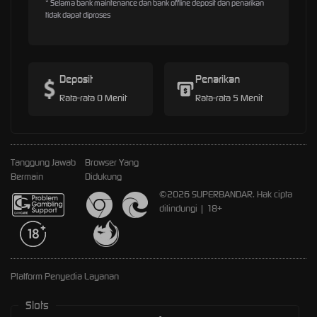
* Selama bank maintenance dan bank offline deposit dan penarikan
tidak dapat diproses
Deposit
Penarikan
Rata-rata 0 Menit
Rata-rata 5 Menit
Tanggung Jawab
Browser Yang
Bermain
Didukung
©2026 SUPERBANDAR. Hak cipta
dilindungi | 18+
Platform Penyedia Layanan
Slots