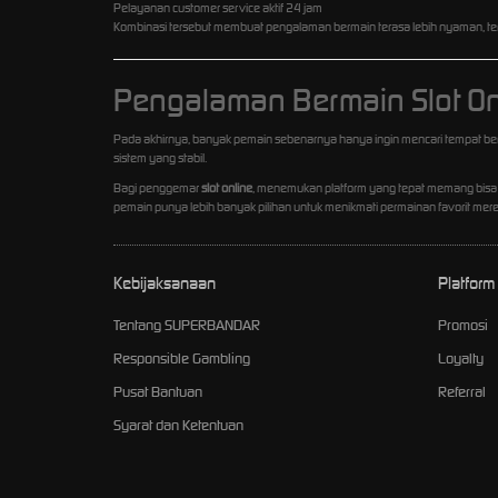
Pelayanan customer service aktif 24 jam
Kombinasi tersebut membuat pengalaman bermain terasa lebih nyaman, ter
Pengalaman Bermain Slot O
Pada akhirnya, banyak pemain sebenarnya hanya ingin mencari tempat be
sistem yang stabil.
Bagi penggemar
slot online
, menemukan platform yang tepat memang bisa
pemain punya lebih banyak pilihan untuk menikmati permainan favorit merek
Kebijaksanaan
Platform
Tentang SUPERBANDAR
Promosi
Responsible Gambling
Loyalty
Pusat Bantuan
Referral
Syarat dan Ketentuan