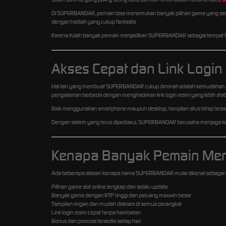
Di SUPERBANDAR, pemain bisa menemukan banyak pilihan game yang seda
dengan hadiah yang cukup fantastis.
Karena itulah banyak pemain menjadikan SUPERBANDAR sebagai tempat favo
Akses Cepat dan Link Logi
Hal lain yang membuat SUPERBANDAR cukup diminati adalah kemudahan aks
pengalaman berbeda dengan menghadirkan link login resmi yang lebih stabil
Baik menggunakan smartphone maupun desktop, tampilan situs tetap teras
Dengan sistem yang terus diperbarui, SUPERBANDAR berusaha menjaga ken
Kenapa Banyak Pemain Me
Ada beberapa alasan kenapa nama SUPERBANDAR mulai dikenal sebagai 
Pilihan game slot online lengkap dan selalu update
Banyak game dengan RTP tinggi dan peluang maxwin besar
Tampilan ringan dan mudah diakses di semua perangkat
Link login resmi cepat tanpa hambatan
Bonus dan promosi tersedia setiap hari