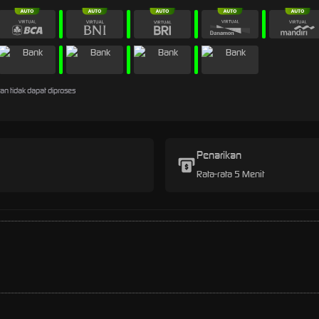
an tidak dapat diproses
Penarikan
Rata-rata 5 Menit