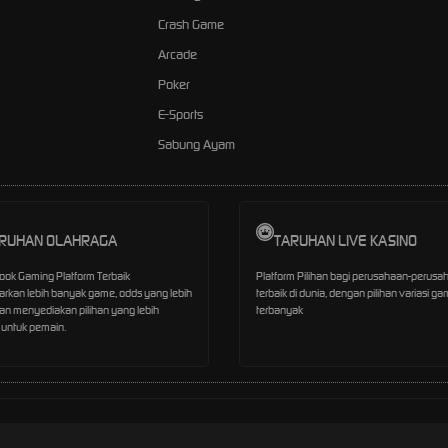
Crash Game
Arcade
Poker
E-Sports
Sabung Ayam
RUHAN OLAHRAGA
TARUHAN LIVE KASINO
ook Gaming Platform Terbaik
Platform Pilihan bagi perusahaan-perusa
kan lebih banyak game, odds yang lebih
terbaik di dunia, dengan pilihan variasi g
 dan menyediakan pilihan yang lebih
terbanyak
untuk pemain.