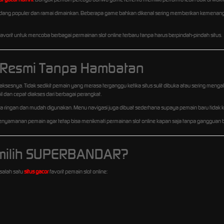
ng populer dan ramai dimainkan. Beberapa game bahkan dikenal sering memberikan kemenanga
rit untuk mencoba berbagai permainan slot online terbaru tanpa harus berpindah-pindah situs.
n Resmi Tanpa Hambatan
esnya. Tidak sedikit pemain yang merasa terganggu ketika situs sulit dibuka atau sering me
 dan cepat diakses dari berbagai perangkat.
a ringan dan mudah digunakan. Menu navigasi juga dibuat sederhana supaya pemain baru tidak 
yamanan pemain agar tetap bisa menikmati permainan slot online kapan saja tanpa gangguan be
milih SUPERBANDAR?
salah satu
situs gacor
favorit pemain slot online: