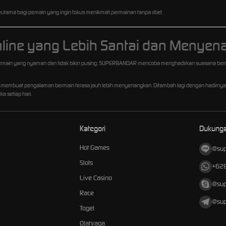
utama bagi pemain yang ingin fokus menikmati permainan tanpa ribet.
nline yang Lebih Santai dan Menye
rmain yang nyaman dan tidak bikin pusing. SUPERBANDAR mencoba menghadirkan suasana bermain
 membuat pengalaman bermain terasa jauh lebih menyenangkan. Ditambah lagi dengan hadirny
a setiap hari.
Kategori
Dukung
Hot Games
@sup
Slots
+62
Live Casino
@sup
Race
@sup
Togel
Olahraga