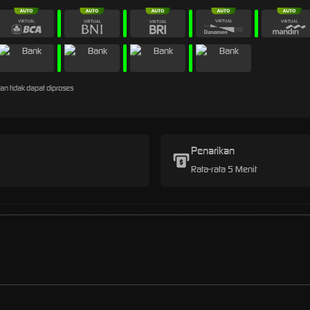
an tidak dapat diproses
Penarikan
Rata-rata 5 Menit