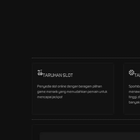
TARUHAN SLOT
TA
Penyedia slot online dengan beragam pilihan
Sportsb
game menarik yang memudahkan pemain untuk
menawar
mencapai jackpot
tinggi,
banyak 