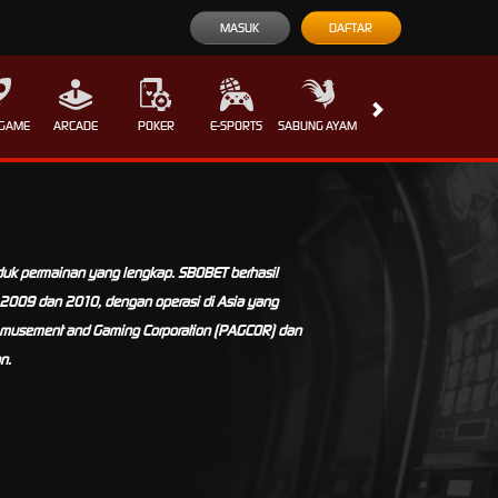
MASUK
DAFTAR
 GAME
ARCADE
POKER
E-SPORTS
SABUNG AYAM
PROMOSI
uk permainan yang lengkap. SBOBET berhasil
 2009 dan 2010, dengan operasi di Asia yang
ne Amusement and Gaming Corporation (PAGCOR) dan
n.