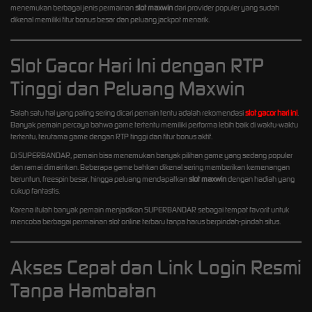
menemukan berbagai jenis permainan
slot maxwin
dari provider populer yang sudah
dikenal memiliki fitur bonus besar dan peluang jackpot menarik.
Slot Gacor Hari Ini dengan RTP
Tinggi dan Peluang Maxwin
Salah satu hal yang paling sering dicari pemain tentu adalah rekomendasi
slot gacor hari ini
.
Banyak pemain percaya bahwa game tertentu memiliki performa lebih baik di waktu-waktu
tertentu, terutama game dengan RTP tinggi dan fitur bonus aktif.
Di SUPERBANDAR, pemain bisa menemukan banyak pilihan game yang sedang populer
dan ramai dimainkan. Beberapa game bahkan dikenal sering memberikan kemenangan
beruntun, freespin besar, hingga peluang mendapatkan
slot maxwin
dengan hadiah yang
cukup fantastis.
Karena itulah banyak pemain menjadikan SUPERBANDAR sebagai tempat favorit untuk
mencoba berbagai permainan slot online terbaru tanpa harus berpindah-pindah situs.
Akses Cepat dan Link Login Resmi
Tanpa Hambatan