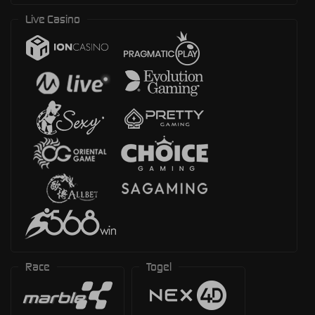
Live Casino
Race
Togel