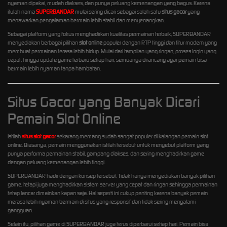
nyaman dipakai, mudah diakses, dan punya peluang kemenangan yang bagus. Karena
itulah nama
SUPERBANDAR
mulai sering dicari sebagai salah satu
situs gacor
yang
menawarkan pengalaman bermain lebih stabil dan menyenangkan.
Sebagai platform yang fokus menghadirkan kualitas permainan terbaik, SUPERBANDAR
menyediakan berbagai pilihan
slot online
populer dengan RTP tinggi dan fitur modern yang
membuat permainan terasa lebih hidup. Mulai dari tampilan yang ringan, proses login yang
cepat, hingga update game terbaru setiap hari, semuanya dirancang agar pemain bisa
bermain lebih nyaman tanpa hambatan.
Situs Gacor yang Banyak Dicari
Pemain Slot Online
Istilah
situs slot gacor
sekarang memang sudah sangat populer di kalangan pemain slot
online. Biasanya, pemain menggunakan istilah tersebut untuk menyebut platform yang
punya performa permainan stabil, gampang diakses, dan sering menghadirkan game
dengan peluang kemenangan lebih tinggi.
SUPERBANDAR hadir dengan konsep tersebut. Tidak hanya menyediakan banyak pilihan
game, tetapi juga menghadirkan sistem server yang cepat dan ringan sehingga permainan
tetap lancar dimainkan kapan saja. Hal seperti ini cukup penting karena banyak pemain
merasa lebih nyaman bermain di situs yang responsif dan tidak sering mengalami
gangguan.
Selain itu, pilihan game di SUPERBANDAR juga terus diperbarui setiap hari. Pemain bisa