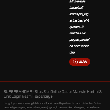
full 5-a-side
basketball
teams playing
at the best of 4
quarters. 8
matches are
played parallel
on each match
day.
MAIN
SUPERBANDAR - Situs Slot Online Gacor Maxwin Hari Ini &
Link Login Resmi Terpercaya
Banyak pemain sekarang lebih selektif saat memilih platform bermain slot online. Selain
mencari game yang seru, kebanyakan juga ingin menemukan situs yang benar-benar