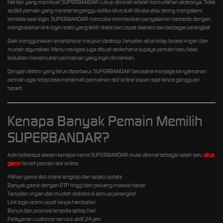
Hal lain yang membuat SUPERBANDAR cukup diminati adalah kemudahan aksesnya. Tidak
sedikit pemain yang merasa terganggu ketika situs sulit dibuka atau sering mengalami
kendala saat login. SUPERBANDAR mencoba memberikan pengalaman berbeda dengan
menghadirkan link login resmi yang lebih stabil dan cepat diakses dari berbagai perangkat.
Baik menggunakan smartphone maupun desktop, tampilan situs tetap terasa ringan dan
mudah digunakan. Menu navigasi juga dibuat sederhana supaya pemain baru tidak
kesulitan menemukan permainan yang ingin dimainkan.
Dengan sistem yang terus diperbarui, SUPERBANDAR berusaha menjaga kenyamanan
pemain agar tetap bisa menikmati permainan slot online kapan saja tanpa gangguan
berarti.
Kenapa Banyak Pemain Memilih
SUPERBANDAR?
Ada beberapa alasan kenapa nama SUPERBANDAR mulai dikenal sebagai salah satu
situs
gacor
favorit pemain slot online:
Pilihan game slot online lengkap dan selalu update
Banyak game dengan RTP tinggi dan peluang maxwin besar
Tampilan ringan dan mudah diakses di semua perangkat
Link login resmi cepat tanpa hambatan
Bonus dan promosi tersedia setiap hari
Pelayanan customer service aktif 24 jam