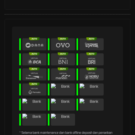
* Selama bank maintenance dan bank offline deposit dan penarikan