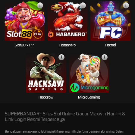
i
i
i
Slot88 x PP
Habanero
Fachai
i
i
Hacksaw
MicroGaming
SUPERBANDAR - Situs Slot Online Gacor Maxwin Hari Ini &
Link Login Resmi Terpercaya
Banyak pemain sekarang lebih selektif saat memilih platform bermain slot online. Selain