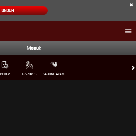
×
UNDUH
Masuk
POKER
E-SPORTS
SABUNG AYAM