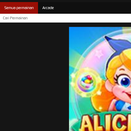
Semua permainan
Arcade