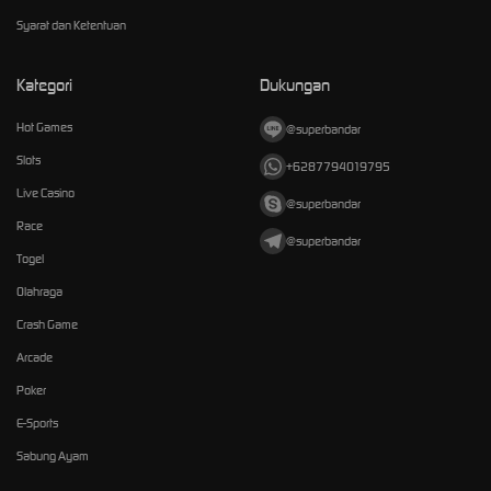
Syarat dan Ketentuan
Kategori
Dukungan
Hot Games
@superbandar
Slots
+6287794019795
Live Casino
@superbandar
Race
@superbandar
Togel
Olahraga
Crash Game
Arcade
Poker
E-Sports
Sabung Ayam