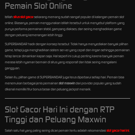
Pemain Slot Online
Istilah
situs slot gacor
sekarang memang sudah sangat populer di kalangan pemain slot
online. Biasanya, pemain menggunakan istilah tersebut untuk menyebut platform yang
punya performa permainan stabil, gampang diakses, dan sering menghadirkan game
dengan peluang kemenangan lebih tinggi.
SUPERBANDAR hadir dengan konsep tersebut. Tidak hanya menyediakan banyak pilihan
game, tetapi juga menghadirkan sistem server yang cepat dan ringan sehingga permainan
tetap lancar dimainkan kapan saja. Hal seperti ini cukup penting karena banyak pemain
merasa lebih nyaman bermain di situs yang responsif dan tidak sering mengalami
gangguan.
Selain itu, pilihan game di SUPERBANDAR juga terus diperbarui setiap hari. Pemain bisa
menemukan berbagai jenis permainan
slot maxwin
dari provider populer yang sudah
dikenal memiliki fitur bonus besar dan peluang jackpot menarik.
Slot Gacor Hari Ini dengan RTP
Tinggi dan Peluang Maxwin
Salah satu hal yang paling sering dicari pemain tentu adalah rekomendasi
slot gacor hari ini
.