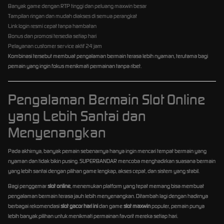
Banyak game dengan RTP tinggi dan peluang maxwin besar
Tampilan ringan dan mudah diakses di semua perangkat
Link login resmi cepat tanpa hambatan
Bonus dan promosi tersedia setiap hari
Pelayanan customer service aktif 24 jam
Kombinasi tersebut membuat pengalaman bermain terasa lebih nyaman, terutama bagi
pemain yang ingin fokus menikmati permainan tanpa ribet.
Pengalaman Bermain Slot Online
yang Lebih Santai dan
Menyenangkan
Pada akhirnya, banyak pemain sebenarnya hanya ingin mencari tempat bermain yang
nyaman dan tidak bikin pusing. SUPERBANDAR mencoba menghadirkan suasana bermain
yang lebih santai dengan pilihan game lengkap, akses cepat, dan sistem yang stabil.
Bagi penggemar
slot online
, menemukan platform yang tepat memang bisa membuat
pengalaman bermain terasa jauh lebih menyenangkan. Ditambah lagi dengan hadirnya
berbagai rekomendasi
slot gacor hari ini
dan game
slot maxwin
populer, pemain punya
lebih banyak pilihan untuk menikmati permainan favorit mereka setiap hari.