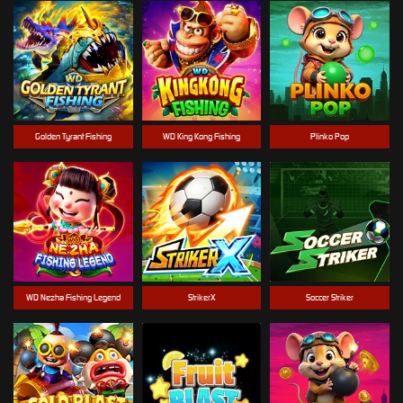
Golden Tyrant Fishing
WD King Kong Fishing
Plinko Pop
WD Nezha Fishing Legend
StrikerX
Soccer Striker