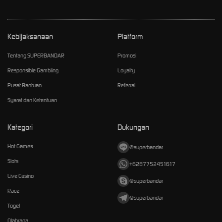
Kebijaksanaan
Platform
Tentang SUPERBANDAR
Promosi
Responsible Gambling
Loyalty
Pusat Bantuan
Referral
Syarat dan Ketentuan
Kategori
Dukungan
Hot Games
@superbandar
Slots
+6287752451617
Live Casino
@superbandar
Race
@superbandar
Togel
Olahraga