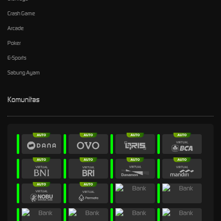
Crash Game
Arcade
Poker
E-Sports
Sabung Ayam
Komunitas