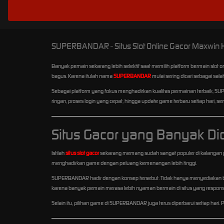
SUPERBANDAR - Situs Slot Online Gacor Maxwin Ha
Banyak pemain sekarang lebih selektif saat memilih platform bermain sl
bagus. Karena itulah nama
SUPERBANDAR
mulai sering dicari sebagai sala
Sebagai platform yang fokus menghadirkan kualitas permainan terbaik, 
ringan, proses login yang cepat, hingga update game terbaru setiap hari
Situs Gacor yang Banyak Dic
Istilah
situs slot gacor
sekarang memang sudah sangat populer di kalangan pe
menghadirkan game dengan peluang kemenangan lebih tinggi.
SUPERBANDAR hadir dengan konsep tersebut. Tidak hanya menyediakan banya
karena banyak pemain merasa lebih nyaman bermain di situs yang respons
Selain itu, pilihan game di SUPERBANDAR juga terus diperbarui setiap har