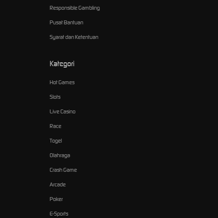
Responsible Gambling
Pusat Bantuan
Syarat dan Ketentuan
Kategori
Hot Games
Slots
Live Casino
Race
Togel
Olahraga
Crash Game
Arcade
Poker
E-Sports