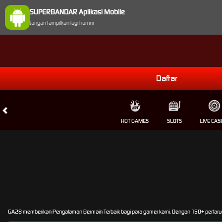
SUPERBANDAR Aplikasi Mobile
Jangan tampilkan lagi hari ini
Daftar
HOT GAMES
SLOTS
LIVE CAS
GA28 memberikan Pengalaman Bermain Terbaik bagi para gamer kami. Dengan 150+ pertarun