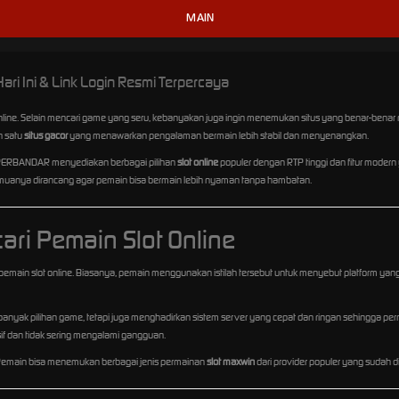
MAIN
ri Ini & Link Login Resmi Terpercaya
ot online. Selain mencari game yang seru, kebanyakan juga ingin menemukan situs yang benar-be
h satu
situs gacor
yang menawarkan pengalaman bermain lebih stabil dan menyenangkan.
SUPERBANDAR menyediakan berbagai pilihan
slot online
populer dengan RTP tinggi dan fitur modern
, semuanya dirancang agar pemain bisa bermain lebih nyaman tanpa hambatan.
ari Pemain Slot Online
main slot online. Biasanya, pemain menggunakan istilah tersebut untuk menyebut platform yang
k pilihan game, tetapi juga menghadirkan sistem server yang cepat dan ringan sehingga permain
if dan tidak sering mengalami gangguan.
i. Pemain bisa menemukan berbagai jenis permainan
slot maxwin
dari provider populer yang sudah di