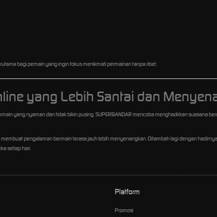
utama bagi pemain yang ingin fokus menikmati permainan tanpa ribet.
nline yang Lebih Santai dan Menye
rmain yang nyaman dan tidak bikin pusing. SUPERBANDAR mencoba menghadirkan suasana bermai
 membuat pengalaman bermain terasa jauh lebih menyenangkan. Ditambah lagi dengan hadirny
a setiap hari.
Platform
Promosi