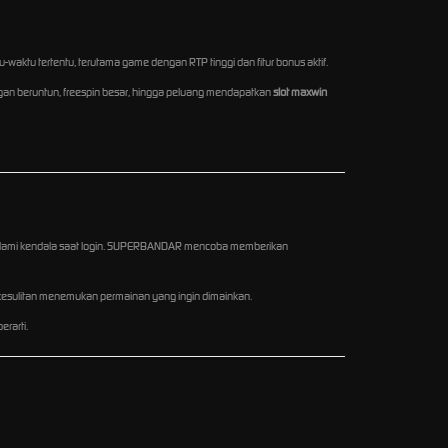
-waktu tertentu, terutama game dengan RTP tinggi dan fitur bonus aktif.
n beruntun, freespin besar, hingga peluang mendapatkan
slot maxwin
ngalami kendala saat login. SUPERBANDAR mencoba memberikan
 kesulitan menemukan permainan yang ingin dimainkan.
rarti.