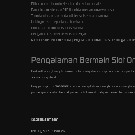
Pilihan game slot online lengkap dan selalu update
Banyak game dengan RTP tinggi dan peluang maxwin besar
Tampilan ringan dan mudah diakses di semua perangkat
Link login resmi cepat tanpa hambatan
Bonus dan promosi tersedia setiap hari
Pelayanan customer service aktif 24 jam
Kombinasi tersebut membuat pengalaman bermain terasa lebih nyaman, ter
Pengalaman Bermain Slot O
Pada akhirnya, banyak pemain sebenarnya hanya ingin mencari tempat be
sistem yang stabil.
Bagi penggemar
slot online
, menemukan platform yang tepat memang bisa
pemain punya lebih banyak pilihan untuk menikmati permainan favorit merek
Kebijaksanaan
Tentang SUPERBANDAR