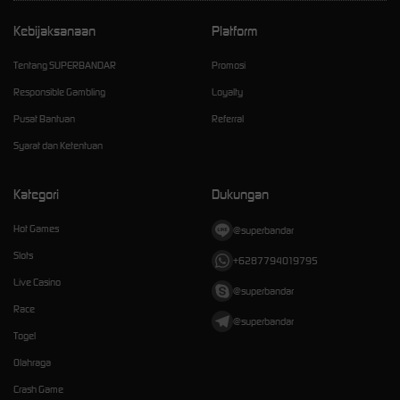
Kebijaksanaan
Platform
Tentang SUPERBANDAR
Promosi
Responsible Gambling
Loyalty
Pusat Bantuan
Referral
Syarat dan Ketentuan
Kategori
Dukungan
Hot Games
@superbandar
Slots
+6287794019795
Live Casino
@superbandar
Race
@superbandar
Togel
Olahraga
Crash Game