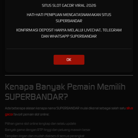
Tidak sedikit pemain yang merasa terganggu ketika situs sulit dibuka atau sering
SITUS SLOT GACOR VIRAL 2026
mengalami kendala saat login. SUPERBANDAR mencoba memberikan pengalaman
HATI-HATI PENIPUAN MENGATASNAMAKAN SITUS
berbeda dengan menghadirkan link login resmi yang lebih stabil dan cepat diakses dari
SUPERBANDAR
berbagai perangkat.
KONFIRMASI DEPOSIT HANYA MELALUI LIVECHAT, TELEGRAM
Baik menggunakan smartphone maupun desktop, tampilan situs tetap terasa ringan dan
DAN WHATSAPP SUPERBANDAR
mudah digunakan. Menu navigasi juga dibuat sederhana supaya pemain baru tidak
kesulitan menemukan permainan yang ingin dimainkan.
Dengan sistem yang terus diperbarui, SUPERBANDAR berusaha menjaga kenyamanan
OK
pemain agar tetap bisa menikmati permainan slot online kapan saja tanpa gangguan
berarti.
Kenapa Banyak Pemain Memilih
SUPERBANDAR?
Ada beberapa alasan kenapa nama SUPERBANDAR mulai dikenal sebagai salah satu
situs
gacor
favorit pemain slot online:
Pilihan game slot online lengkap dan selalu update
Banyak game dengan RTP tinggi dan peluang maxwin besar
Tampilan ringan dan mudah diakses di semua perangkat