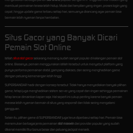
membuat permainan terasa lebih hidup. Mulai dari tampilan yang ringan, proses login yang
cepat, hingga update game terbaru setiap hari, semuanya dirancang agar pemain bisa
bermain lebih nyaman tanpa hambatan.
Situs Gacor yang Banyak Dicari
Pemain Slot Online
Istilah
situs slot gacor
sekarang memang sudah sangat populer di kalangan pemain slot
online. Biasanya, pemain menggunakan istilah tersebut untuk menyebut platform yang
punya performa permainan stabil, gampang diakses, dan sering menghadirkan game
dengan peluang kemenangan lebih tinggi.
SUPERBANDAR hadir dengan konsep tersebut. Tidak hanya menyediakan banyak pilihan
game, tetapi juga menghadirkan sistem server yang cepat dan ringan sehingga permainan
tetap lancar dimainkan kapan saja. Hal seperti ini cukup penting karena banyak pemain
merasa lebih nyaman bermain di situs yang responsif dan tidak sering mengalami
gangguan.
Selain itu, pilihan game di SUPERBANDAR juga terus diperbarui setiap hari. Pemain bisa
menemukan berbagai jenis permainan
slot maxwin
dari provider populer yang sudah
dikenal memiliki fitur bonus besar dan peluang jackpot menarik.