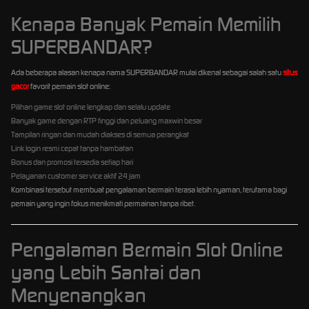
Kenapa Banyak Pemain Memilih
SUPERBANDAR?
Ada beberapa alasan kenapa nama SUPERBANDAR mulai dikenal sebagai salah satu
situs
gacor
favorit pemain slot online:
Pilihan game slot online lengkap dan selalu update
Banyak game dengan RTP tinggi dan peluang maxwin besar
Tampilan ringan dan mudah diakses di semua perangkat
Link login resmi cepat tanpa hambatan
Bonus dan promosi tersedia setiap hari
Pelayanan customer service aktif 24 jam
Kombinasi tersebut membuat pengalaman bermain terasa lebih nyaman, terutama bagi
pemain yang ingin fokus menikmati permainan tanpa ribet.
Pengalaman Bermain Slot Online
yang Lebih Santai dan
Menyenangkan