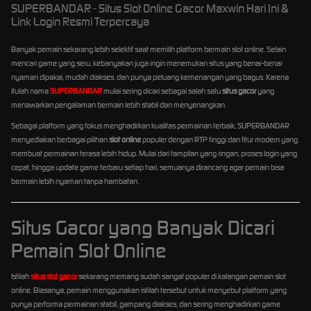
SUPERBANDAR - Situs Slot Online Gacor Maxwin Hari Ini &
Link Login Resmi Terpercaya
Banyak pemain sekarang lebih selektif saat memilih platform bermain slot online. Selain
mencari game yang seru, kebanyakan juga ingin menemukan situs yang benar-benar
nyaman dipakai, mudah diakses, dan punya peluang kemenangan yang bagus. Karena
itulah nama
SUPERBANDAR
mulai sering dicari sebagai salah satu
situs gacor
yang
menawarkan pengalaman bermain lebih stabil dan menyenangkan.
Sebagai platform yang fokus menghadirkan kualitas permainan terbaik, SUPERBANDAR
menyediakan berbagai pilihan
slot online
populer dengan RTP tinggi dan fitur modern yang
membuat permainan terasa lebih hidup. Mulai dari tampilan yang ringan, proses login yang
cepat, hingga update game terbaru setiap hari, semuanya dirancang agar pemain bisa
bermain lebih nyaman tanpa hambatan.
Situs Gacor yang Banyak Dicari
Pemain Slot Online
Istilah
situs slot gacor
sekarang memang sudah sangat populer di kalangan pemain slot
online. Biasanya, pemain menggunakan istilah tersebut untuk menyebut platform yang
punya performa permainan stabil, gampang diakses, dan sering menghadirkan game