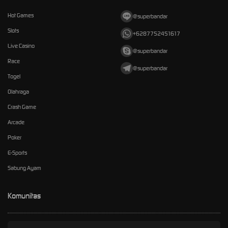
Hot Games
@superbandar
Slots
+6287752451617
Live Casino
@superbandar
Race
@superbandar
Togel
Olahraga
Crash Game
Arcade
Poker
E-Sports
Sabung Ayam
Komunitas