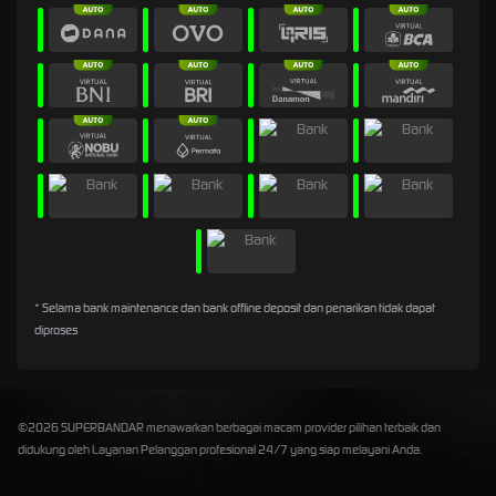
* Selama bank maintenance dan bank offline deposit dan penarikan tidak dapat
diproses
©2026 SUPERBANDAR menawarkan berbagai macam provider pilihan terbaik dan
didukung oleh Layanan Pelanggan profesional 24/7 yang siap melayani Anda.