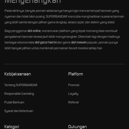
Pada akhirnya, banyak pemain sebenarnya hanya ingin mencari tempat bermain yang
nyaman dan tidak bikin pusing. SUPERBANDAR mencoba menghadirkan suasana bermain
yang lebih santai dengan pilihan game lengkap, akses cepat, dan sistem yang stabil.
Bagi penggemar
slot online
, menemukan platform yang tepat memang bisa membuat
pengalaman bermain terasa jauh lebih menyenangkan. Ditambah lagi dengan hadirnya
berbagai rekomendasi
slot gacor hari ini
dan game
slot maxwin
populer, pemain punya
lebih banyak pilihan untuk menikmati permainan favorit mereka setiap hari.
Kebijaksanaan
Platform
Tentang SUPERBANDAR
Promosi
Responsible Gambling
Loyalty
Pusat Bantuan
Referral
Syarat dan Ketentuan
Kategori
Dukungan