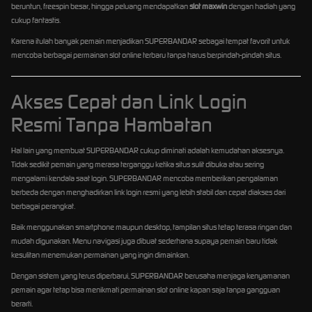
beruntun, freespin besar, hingga peluang mendapatkan
slot maxwin
dengan hadiah yang
cukup fantastis.
Karena itulah banyak pemain menjadikan SUPERBANDAR sebagai tempat favorit untuk
mencoba berbagai permainan slot online terbaru tanpa harus berpindah-pindah situs.
Akses Cepat dan Link Login
Resmi Tanpa Hambatan
Hal lain yang membuat SUPERBANDAR cukup diminati adalah kemudahan aksesnya.
Tidak sedikit pemain yang merasa terganggu ketika situs sulit dibuka atau sering
mengalami kendala saat login. SUPERBANDAR mencoba memberikan pengalaman
berbeda dengan menghadirkan link login resmi yang lebih stabil dan cepat diakses dari
berbagai perangkat.
Baik menggunakan smartphone maupun desktop, tampilan situs tetap terasa ringan dan
mudah digunakan. Menu navigasi juga dibuat sederhana supaya pemain baru tidak
kesulitan menemukan permainan yang ingin dimainkan.
Dengan sistem yang terus diperbarui, SUPERBANDAR berusaha menjaga kenyamanan
pemain agar tetap bisa menikmati permainan slot online kapan saja tanpa gangguan
berarti.