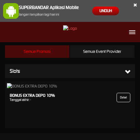
×
SUPERBANDAR Aplikasi Mobile
UNDUH
Jangan tampilkan lagi hari ini
Semua Promosi
Semua Event Provider
Slots
BONUS EXTRA DEPO 10%
Detail
Tanggal akhir:
-