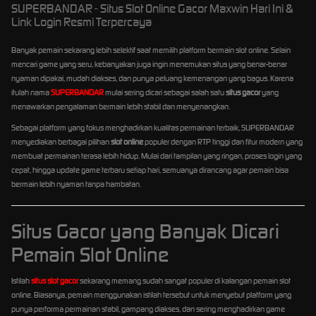
SUPERBANDAR - Situs Slot Online Gacor Maxwin Hari Ini &
Link Login Resmi Terpercaya
Banyak pemain sekarang lebih selektif saat memilih platform bermain slot online. Selain
mencari game yang seru, kebanyakan juga ingin menemukan situs yang benar-benar
nyaman dipakai, mudah diakses, dan punya peluang kemenangan yang bagus. Karena
itulah nama
SUPERBANDAR
mulai sering dicari sebagai salah satu
situs gacor
yang
menawarkan pengalaman bermain lebih stabil dan menyenangkan.
Sebagai platform yang fokus menghadirkan kualitas permainan terbaik, SUPERBANDAR
menyediakan berbagai pilihan
slot online
populer dengan RTP tinggi dan fitur modern yang
membuat permainan terasa lebih hidup. Mulai dari tampilan yang ringan, proses login yang
cepat, hingga update game terbaru setiap hari, semuanya dirancang agar pemain bisa
bermain lebih nyaman tanpa hambatan.
Situs Gacor yang Banyak Dicari
Pemain Slot Online
Istilah
situs slot gacor
sekarang memang sudah sangat populer di kalangan pemain slot
online. Biasanya, pemain menggunakan istilah tersebut untuk menyebut platform yang
punya performa permainan stabil, gampang diakses, dan sering menghadirkan game