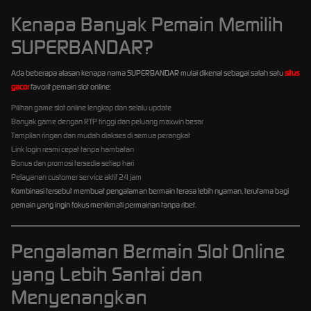
Kenapa Banyak Pemain Memilih
SUPERBANDAR?
Ada beberapa alasan kenapa nama SUPERBANDAR mulai dikenal sebagai salah satu
situs
gacor
favorit pemain slot online:
Pilihan game slot online lengkap dan selalu update
Banyak game dengan RTP tinggi dan peluang maxwin besar
Tampilan ringan dan mudah diakses di semua perangkat
Link login resmi cepat tanpa hambatan
Bonus dan promosi tersedia setiap hari
Pelayanan customer service aktif 24 jam
Kombinasi tersebut membuat pengalaman bermain terasa lebih nyaman, terutama bagi
pemain yang ingin fokus menikmati permainan tanpa ribet.
Pengalaman Bermain Slot Online
yang Lebih Santai dan
Menyenangkan