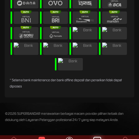
* Selama bank maintenance dan bank offline deposit dan penarikan tidak dapat
diproses
©2026 SUPERBANDAR menawarkan berbagai macam provider pilihan terbaik dan
didukung oleh Layanan Pelanggan profesional 24/7 yang siap melayani Anda.