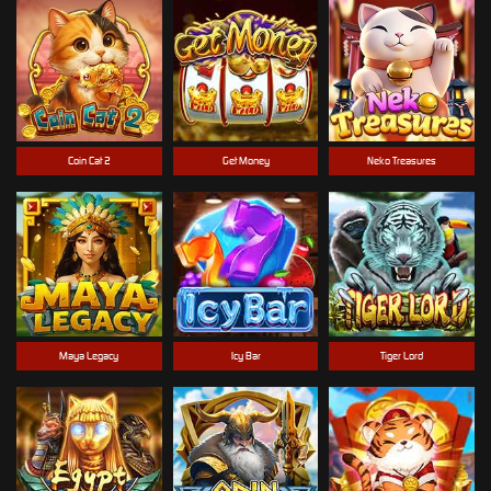
Coin Cat 2
Get Money
Neko Treasures
Maya Legacy
Icy Bar
Tiger Lord