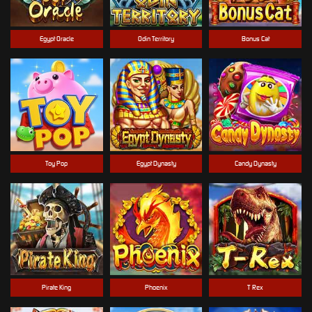
Egypt Oracle
Odin Territory
Bonus Cat
Toy Pop
Egypt Dynasty
Candy Dynasty
Pirate King
Phoenix
T-Rex