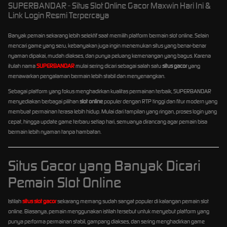
SUPERBANDAR - Situs Slot Online Gacor Maxwin Hari Ini &
Link Login Resmi Terpercaya
Banyak pemain sekarang lebih selektif saat memilih platform bermain slot online. Selain
mencari game yang seru, kebanyakan juga ingin menemukan situs yang benar-benar
nyaman dipakai, mudah diakses, dan punya peluang kemenangan yang bagus. Karena
itulah nama
SUPERBANDAR
mulai sering dicari sebagai salah satu
situs gacor
yang
menawarkan pengalaman bermain lebih stabil dan menyenangkan.
Sebagai platform yang fokus menghadirkan kualitas permainan terbaik, SUPERBANDAR
menyediakan berbagai pilihan
slot online
populer dengan RTP tinggi dan fitur modern yang
membuat permainan terasa lebih hidup. Mulai dari tampilan yang ringan, proses login yang
cepat, hingga update game terbaru setiap hari, semuanya dirancang agar pemain bisa
bermain lebih nyaman tanpa hambatan.
Situs Gacor yang Banyak Dicari
Pemain Slot Online
Istilah
situs slot gacor
sekarang memang sudah sangat populer di kalangan pemain slot
online. Biasanya, pemain menggunakan istilah tersebut untuk menyebut platform yang
punya performa permainan stabil, gampang diakses, dan sering menghadirkan game