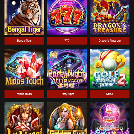
Bengal Tiger
777
Dragon's Treasure
Midas Touch
Party Night
Golf 2