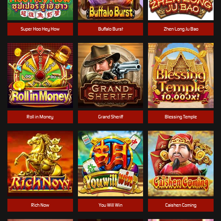
Super Hoo Hey How
Buffalo Burst
Zhen Long Ju Bao
Roll in Money
Grand Sheriff
Blessing Temple
Rich Now
You Will Win
Caishen Coming