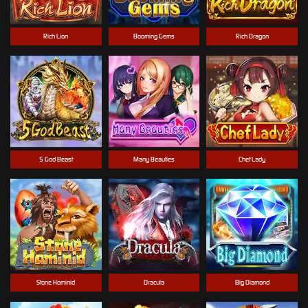
Rich Lion
Booming Gems
Rich Dragon
5 God Beast
Many Beauties
Chef Lady
Stone Hominid
Dracula
Big Diamond