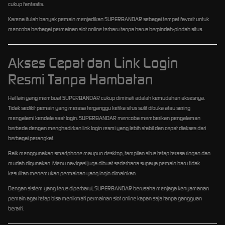
cukup fantastis.
Karena itulah banyak pemain menjadikan SUPERBANDAR sebagai tempat favorit untuk
mencoba berbagai permainan slot online terbaru tanpa harus berpindah-pindah situs.
Akses Cepat dan Link Login
Resmi Tanpa Hambatan
Hal lain yang membuat SUPERBANDAR cukup diminati adalah kemudahan aksesnya.
Tidak sedikit pemain yang merasa terganggu ketika situs sulit dibuka atau sering
mengalami kendala saat login. SUPERBANDAR mencoba memberikan pengalaman
berbeda dengan menghadirkan link login resmi yang lebih stabil dan cepat diakses dari
berbagai perangkat.
Baik menggunakan smartphone maupun desktop, tampilan situs tetap terasa ringan dan
mudah digunakan. Menu navigasi juga dibuat sederhana supaya pemain baru tidak
kesulitan menemukan permainan yang ingin dimainkan.
Dengan sistem yang terus diperbarui, SUPERBANDAR berusaha menjaga kenyamanan
pemain agar tetap bisa menikmati permainan slot online kapan saja tanpa gangguan
berarti.