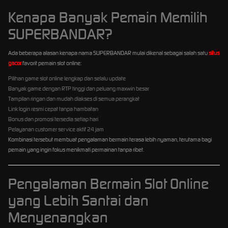
Kenapa Banyak Pemain Memilih
SUPERBANDAR?
Ada beberapa alasan kenapa nama SUPERBANDAR mulai dikenal sebagai salah satu
situs
gacor
favorit pemain slot online:
Pilihan game slot online lengkap dan selalu update
Banyak game dengan RTP tinggi dan peluang maxwin besar
Tampilan ringan dan mudah diakses di semua perangkat
Link login resmi cepat tanpa hambatan
Bonus dan promosi tersedia setiap hari
Pelayanan customer service aktif 24 jam
Kombinasi tersebut membuat pengalaman bermain terasa lebih nyaman, terutama bagi
pemain yang ingin fokus menikmati permainan tanpa ribet.
Pengalaman Bermain Slot Online
yang Lebih Santai dan
Menyenangkan