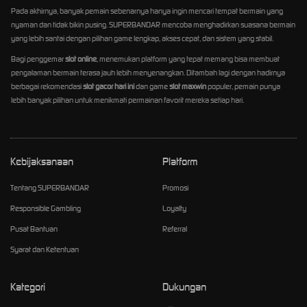
Pada akhirnya, banyak pemain sebenarnya hanya ingin mencari tempat bermain yang
nyaman dan tidak bikin pusing. SUPERBANDAR mencoba menghadirkan suasana bermain
yang lebih santai dengan pilihan game lengkap, akses cepat, dan sistem yang stabil.
Bagi penggemar
slot online
, menemukan platform yang tepat memang bisa membuat
pengalaman bermain terasa jauh lebih menyenangkan. Ditambah lagi dengan hadirnya
berbagai rekomendasi
slot gacor hari ini
dan game
slot maxwin
populer, pemain punya
lebih banyak pilihan untuk menikmati permainan favorit mereka setiap hari.
Kebijaksanaan
Platform
Tentang SUPERBANDAR
Promosi
Responsible Gambling
Loyalty
Pusat Bantuan
Referral
Syarat dan Ketentuan
Kategori
Dukungan