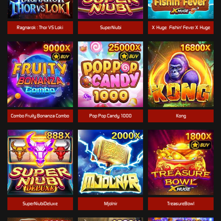
Ragnarok : Thor VS Loki
SuperNiubi
X-Huge_Fishin' Fever X-Huge
Combo Fruity Bonanza Combo
Pop Pop Candy 1000
Kong
SuperNiubiDeluxe
Mjolnir
TreasureBowl