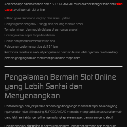
Ada beberapa alasan kenapa nama SUPERBANDAR mulai dikenal sebagai salah satu
situs
gacor
favorit pemain slot online:
Pilihan game slot online lengkap dan selalu update
Banyak game dengan RTP tinggi dan peluang maxwin besar
Tampilan ringan dan mudah diakses di semua perangkat
Link login resmi cepat tanpa hambatan
Bonus dan promosi tersedia setiap hari
Pelayanan customer service aktif 24 jam
Kombinasi tersebut membuat pengalaman bermain terasa lebih nyaman, terutama bagi
pemain yang ingin fokus menikmati permainan tanpa ribet.
Pengalaman Bermain Slot Online
yang Lebih Santai dan
Menyenangkan
Pada akhirnya, banyak pemain sebenarnya hanya ingin mencari tempat bermain yang
nyaman dan tidak bikin pusing. SUPERBANDAR mencoba menghadirkan suasana bermain
yang lebih santai dengan pilihan game lengkap, akses cepat, dan sistem yang stabil.
Bagi penggemar
slot online
, menemukan platform yang tepat memang bisa membuat