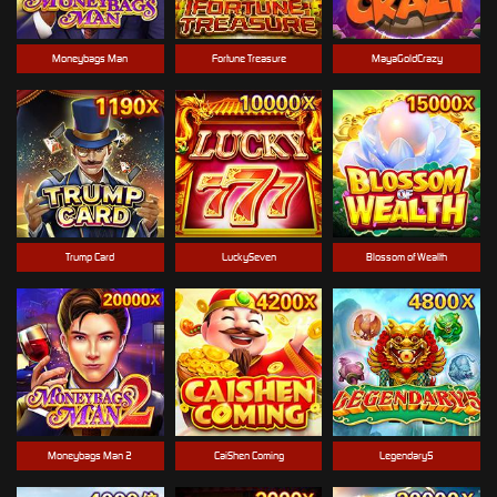
Moneybags Man
Fortune Treasure
MayaGoldCrazy
Trump Card
LuckySeven
Blossom of Wealth
Moneybags Man 2
CaiShen Coming
Legendary5