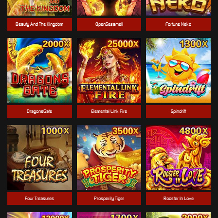
Beauty And The Kingdom
OpenSesameII
Fortune Neko
DragonsGate
Elemental Link Fire
Spindrift
Four Treasures
Prosperity Tiger
Rooster In Love