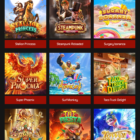
Stallion Princess
Steampunk Reloaded
Surgary bonanza
Super Phoenix
Surf Monkey
Taco Truck Delight