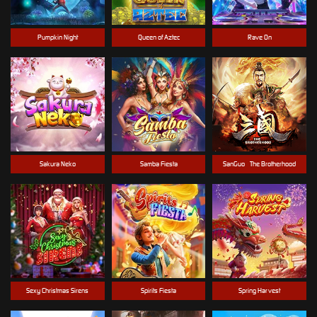
Pumpkin Night
Queen of Aztec
Rave On
Sakura Neko
Samba Fiesta
SanGuo - The Brotherhood
Sexy Christmas Sirens
Spirits Fiesta
Spring Harvest