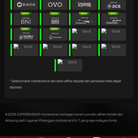
* Selama bank maintenance dan bank offline deposit dan penarikan tidak dapat
diproses
©2026 SUPERBANDAR menawarkan berbagai macam provider pilihan terbaik dan
didukung oleh Layanan Pelanggan profesional 24/7 yang siap melayani Anda.