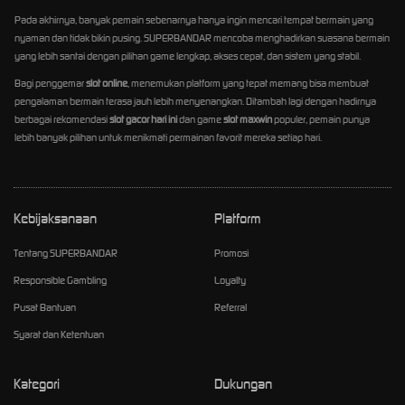
Pada akhirnya, banyak pemain sebenarnya hanya ingin mencari tempat bermain yang
nyaman dan tidak bikin pusing. SUPERBANDAR mencoba menghadirkan suasana bermain
yang lebih santai dengan pilihan game lengkap, akses cepat, dan sistem yang stabil.
Bagi penggemar
slot online
, menemukan platform yang tepat memang bisa membuat
pengalaman bermain terasa jauh lebih menyenangkan. Ditambah lagi dengan hadirnya
berbagai rekomendasi
slot gacor hari ini
dan game
slot maxwin
populer, pemain punya
lebih banyak pilihan untuk menikmati permainan favorit mereka setiap hari.
Kebijaksanaan
Platform
Tentang SUPERBANDAR
Promosi
Responsible Gambling
Loyalty
Pusat Bantuan
Referral
Syarat dan Ketentuan
Kategori
Dukungan