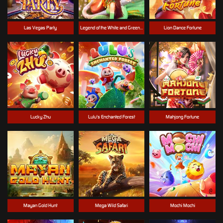
Las Vegas Party
Legend of the White and Green Snake
Lion Dance Fortune
Lucky Zhu
Lulu's Enchanted Forest
Mahjong Fortune
Mayan Gold Hunt
Mega Wild Safari
Mochi Mochi